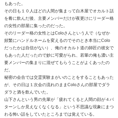
もあった。
その日も１０人ほどの人間が集まって白木屋でオカルト話
を肴に飲んだ後、主要メンバーだけが夜更けにリーダー格
の女性の部屋に集ったのだった。
そのリーダー格の女性とはColoさんという人で（なぜか
頻繁にハンドルネームを変えるのでそのとき本当にColo
だったかは自信がない）、俺のオカルト道の師匠の彼女で
もあった人だったので妙に可愛がられ、若輩の俺も濃い主
要メンバーの集まりに混ぜてもらうことがよくあったの
だ。
秘密の会合では交霊実験まがいのことをすることもあった
が、その日は１次会の流れのままColoさんの部屋でダラ
ダラと酒を飲んでいた。
山下さんという男の先輩が「疲れてくると人間の顔が４パ
ターンしか見えなくなくなる」という不思議な現象にまつ
わる怖い話をしていたところまでは覚えている。