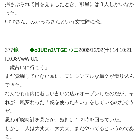
揺さぶられて目を覚ましたとき、部屋には３人しかいなか
った。
Coloさん、みかっちさんという女性陣に俺。
377
鏡 ◆oJUBn2VTGE ウニ
2006/12/02(土) 14:10:21
ID:Q8VwWIU/0
「鏡占いに行こう」
まだ覚醒していない頭に、実にシンプルな構文が滑り込ん
できた。
なんでも市内に新しい占いの店がオープンしたのだが、そ
れが一風変わった「鏡を使った占い」をしているのだそう
だ。
思わず腕時計を見たが、短針は１２時を回っていた。
しかし二人は大丈夫、大丈夫、まだやってるというのであ
る。