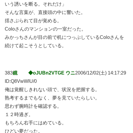
いう誘いを断る。それだけ」
そんな言葉が、直接頭の中に響いた。
揺さぶられて目が覚める。
Coloさんのマンションの一室だった。
みかっちさんが目の前で机につっぷしているColoさんを
続けて起こそうとしている。
383
鏡 ◆oJUBn2VTGE ウニ
2006/12/02(土) 14:17:29
ID:Q8VwWIU/0
俺は覚醒しきれない頭で、状況を把握する。
熟考するまでもなく、夢を見ていたらしい。
思わず腕時計を確認する。
１２時過ぎ。
もちろん右手にはめている。
ひどい夢だった。