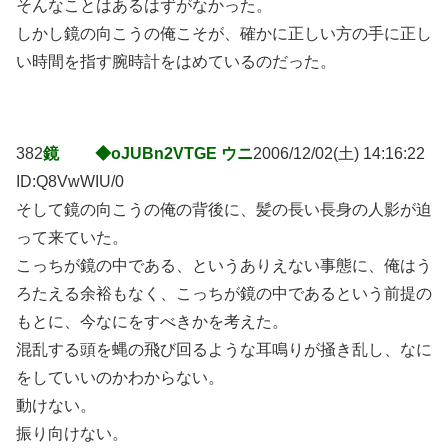
そんなことはあるはずがなかった。
しかし鏡の向こうの俺こそが、確かに正しい方の手に正し
い時間を指す腕時計をはめているのだった。
382
鏡 ◆oJUBn2VTGE ウニ
2006/12/02(土) 14:16:22
ID:Q8VwWIU/0
そして鏡の向こうの俺の背後に、髪の長い長身の人影が迫
って来ていた。
こっちが鏡の中である、というありえない事態に、俺はう
ろたえる余裕もなく、こっちが鏡の中であるという前提の
もとに、今なにをすべきかを考えた。
混乱する頭を蝿の飛び回るような耳鳴りが掻き乱し、なに
をしていいのかわからない。
動けない。
振り向けない。