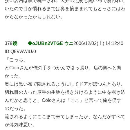
狭い店内は黒で統一され、天井の照明も黒い布で覆われて
いたので目が慣れるまでは鼻を摘ままれてもとっさにはわ
からなかったかもしれない。
379
鏡 ◆oJUBn2VTGE ウニ
2006/12/02(土) 14:12:40
ID:Q8VwWIU/0
「こっち」
とColoさんが俺の手をつかんで引っ張り、店の奥へと向
かった。
奥には黒い布で隠されるようにしてドアがぽつんとあり、
切れ目の入った厚手の生地を掻き分けるように中を覗き込
んだかと思うと、Coloさんは「ここ」と言って俺を促す
のだった。
流されるようにここまで来てしまったが、なんだかすべて
が薄気味悪い。