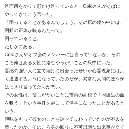
洗面所をかりて顔だけ洗っていると、Coloさんがそばに
やってきてこう言った。
「困ってることがあるんでしょう。その店の鏡の中には、
困難の正体が映るんだって」
困っていること。
たしかにある。
Coloさんやオフ会のメンバーには言っていないが、その
ころ俺はある女性に絡むやっかいごとの只中にいた。
霊感の強い人に立て続けに出会ったせいか心霊現象にはよ
く遭遇するようになっていたのだが、異常な人間のほうが
はっきり言ってたちが悪い。
その女性は、信じがたいことに市内の高校で「同級生の血
を吸う」という事件を起こして停学になったことがあると
いう。
興味をもって彼女のことを調べてまわっていたのが不興を
買ったのか、そのころ身の回りに不可思議な出来事が立て