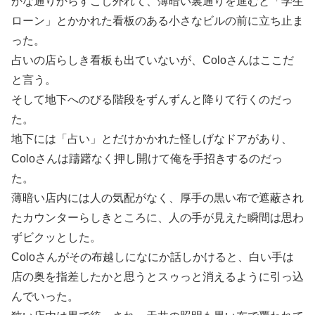
かな通りからすこし外れて、薄暗い裏通りを進むと「学生
ローン」とかかれた看板のある小さなビルの前に立ち止ま
った。
占いの店らしき看板も出ていないが、Coloさんはここだ
と言う。
そして地下へのびる階段をずんずんと降りて行くのだっ
た。
地下には「占い」とだけかかれた怪しげなドアがあり、
Coloさんは躊躇なく押し開けて俺を手招きするのだっ
た。
薄暗い店内には人の気配がなく、厚手の黒い布で遮蔽され
たカウンターらしきところに、人の手が見えた瞬間は思わ
ずビクッとした。
Coloさんがその布越しになにか話しかけると、白い手は
店の奥を指差したかと思うとスゥっと消えるように引っ込
んでいった。