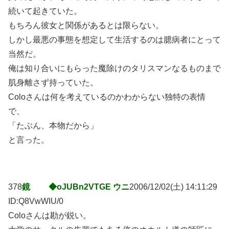
続いて起きていた。
もちろん彼女と関係があるとは限らない。
しかし最悪の事態を想定して生活するのは臆病者にとって
当然だ。
俺は知り合いにもらった魔除けのタリスマンなるものまで
肌身離さず持っていた。
Coloさんは何を考えているのかわからない独特の表情
で、
「たぶん、本物だから」
と言った。
378
鏡 ◆oJUBn2VTGE ウニ
2006/12/02(土) 14:11:29
ID:Q8VwWIU/0
Coloさんは勘が鋭い。