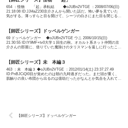
654 ：怪物 「起」承転結 ◆oJUBn2VTGE ：2008/07/06(日)
21:18:08 ID:JJl4aZ230京介さんから聞いた話だ。怖い夢を見ていた
気がする。薄っすらと目を開けて、シーツの白さにまた目を閉じる。
鳥の鳴...
【師匠シリーズ】ドッペルゲンガー
69 ドッペルゲンガー ◆oJUBn2VTGE ウニ 2006/10/15(日)
21:30:55 ID:lY9MF+tv0大学１回生の秋。オカルト系ネット仲間の京
介さんの部屋に、借りていた魔除けのタリスマンを返しに行ったこと
があった。京...
【師匠シリーズ】未 本編３
463 ：未 本編３ ◆oJUBn2VTGE ：2012/01/14(土) 23:37:27.49
ID:PnBJCiQI0目が覚めたのは朝の九時過ぎだった。まだ頭が重く、
肌触りの良い布団から出るのは億劫だったがなんとか気合を入れて起
き上が...
【師匠シリーズ】ドッペルゲンガー