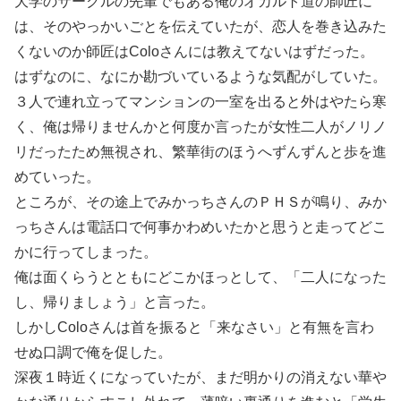
大学のサークルの先輩でもある俺のオカルト道の師匠に
は、そのやっかいごとを伝えていたが、恋人を巻き込みた
くないのか師匠はColoさんには教えてないはずだった。
はずなのに、なにか勘づいているような気配がしていた。
３人で連れ立ってマンションの一室を出ると外はやたら寒
く、俺は帰りませんかと何度か言ったが女性二人がノリノ
リだったため無視され、繁華街のほうへずんずんと歩を進
めていった。
ところが、その途上でみかっちさんのＰＨＳが鳴り、みか
っちさんは電話口で何事かわめいたかと思うと走ってどこ
かに行ってしまった。
俺は面くらうとともにどこかほっとして、「二人になった
し、帰りましょう」と言った。
しかしColoさんは首を振ると「来なさい」と有無を言わ
せぬ口調で俺を促した。
深夜１時近くになっていたが、まだ明かりの消えない華や