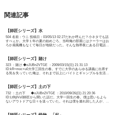
関連記事
【師匠シリーズ】水
504 名前：ウニ 投稿日：03/05/13 02:27だれか呼んだ？小ネタでも話
すべぇか。大学１年の夏の始めごろ、当時俺の部屋にはクーラーはお
ろか扇風機もなくて毎日が地獄だった。そんな熱帯夜にある日電話が
掛かった来た。夜中の一時くらいで、...
【師匠シリーズ】賭け
323 ：賭け ◆oJUBn2VTGE ：2009/03/15(日) 21:31:13
ID:kR+moc+u0大学三回生の春。すでに大学のあらゆる講義に出席す
る気を失っていた俺は、それまで以上にバイトとギャンブルを生活の
中心に据えていった...
【師匠シリーズ】土の下
732 ：土の下 ◆oJUBn2VTGE ：2010/09/26(日) 21:20:36
ID:Lt8tjlVs0師匠から聞いた話だ。大学一回生の春。僕は思いもよら
ないアウトドアな日々を送っていた。それは僕を連れ回した人が、家
でじっとし...
【師匠シリーズ】怪物 「起」