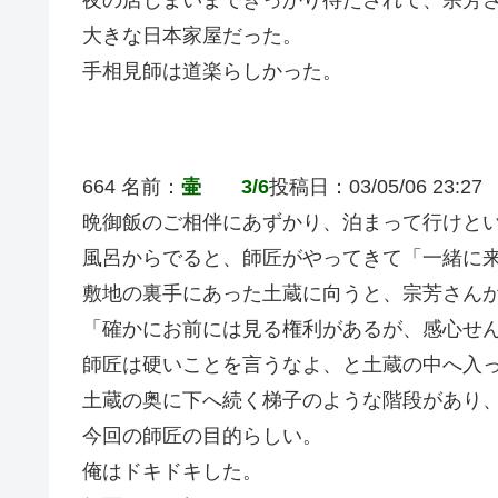
大きな日本家屋だった。
手相見師は道楽らしかった。
664 名前：
壷 3/6
投稿日：03/05/06 23:27
晩御飯のご相伴にあずかり、泊まって行けと
風呂からでると、師匠がやってきて「一緒に
敷地の裏手にあった土蔵に向うと、宗芳さん
「確かにお前には見る権利があるが、感心せ
師匠は硬いことを言うなよ、と土蔵の中へ入
土蔵の奥に下へ続く梯子のような階段があり
今回の師匠の目的らしい。
俺はドキドキした。