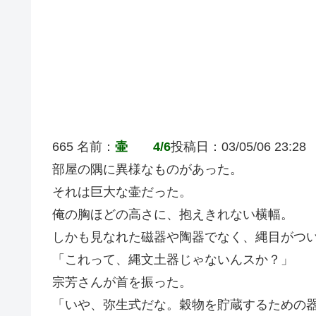
665 名前：
壷 4/6
投稿日：03/05/06 23:28
部屋の隅に異様なものがあった。
それは巨大な壷だった。
俺の胸ほどの高さに、抱えきれない横幅。
しかも見なれた磁器や陶器でなく、縄目がつ
「これって、縄文土器じゃないんスか？」
宗芳さんが首を振った。
「いや、弥生式だな。穀物を貯蔵するための