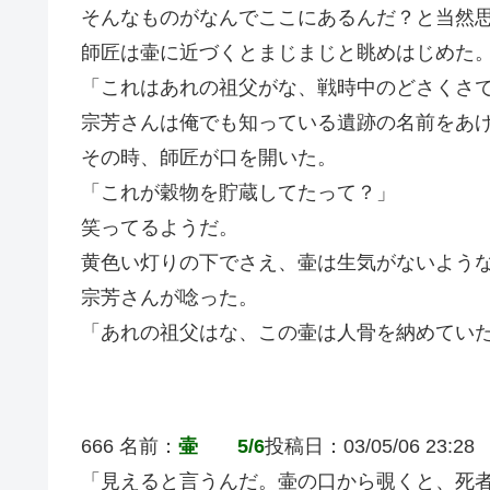
そんなものがなんでここにあるんだ？と当然
師匠は壷に近づくとまじまじと眺めはじめた
「これはあれの祖父がな、戦時中のどさくさ
宗芳さんは俺でも知っている遺跡の名前をあ
その時、師匠が口を開いた。
「これが穀物を貯蔵してたって？」
笑ってるようだ。
黄色い灯りの下でさえ、壷は生気がないよう
宗芳さんが唸った。
「あれの祖父はな、この壷は人骨を納めてい
666 名前：
壷 5/6
投稿日：03/05/06 23:28
「見えると言うんだ。壷の口から覗くと、死