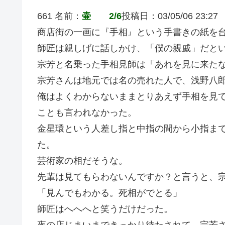
661 名前：
壷 2/6
投稿日：03/05/06 23:27
商店街の一画に『手相』という手書きの紙を
師匠は親しげに話しかけ、「僕の親戚」だと
宗芳と名乗った手相見師は「あれを見に来た
宗芳さんは地元では名の売れた人で、浅野八
俺はよくわからないままとりあえず手相を見
ことも言われなかった。
金星環という人差し指と中指の間から小指ま
た。
芸術家の相だそうな。
先輩は見てもらわないんですか？と言うと、
「見んでもわかる。死相がでとる」
師匠はへへへと笑うだけだった。
夜の店じまいまできっかり待たされて、宗芳