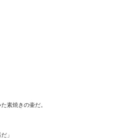
いた素焼きの壷だ。
器だ」