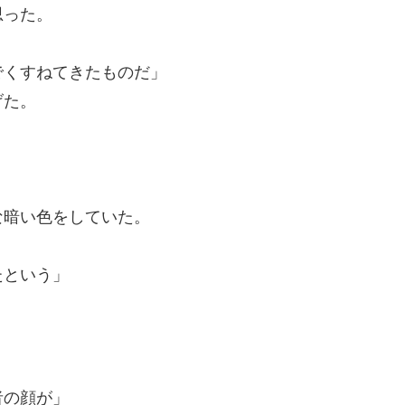
思った。
。
でくすねてきたものだ」
げた。
な暗い色をしていた。
たという」
者の顔が」