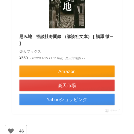
忌み地 怪談社奇聞録 （講談社文庫） [ 福澤 徹三
]
楽天ブックス
¥660
（2022/11/15 21:11時点 | 楽天市場調べ）
Amazon
楽天市場
Yahooショッピング
ポチップ
+46