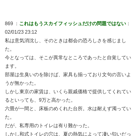
869 ：
これはもうスカイフィッシュだけの問題ではない
：
02/01/23 23:12
私は意気消沈し、そのときは都会の恐ろしさを感じまし
た。
今となっては、そこが異常なところであったと自覚してい
ます。
部屋は生臭いのを除けば、家具も揃っており文句の言いよ
うが無かった。
しかし東京の家賃は、いくら親戚価格で提供してくれてい
るといっても、9万と高かった。
六畳が一間と、床板のめくれた台所。水は耐えず濁ってい
た。
だが、私専用のトイレは有り難かった。
しかし和式トイレの穴は、夏の熱気によって凄い匂いだっ