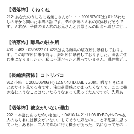
【洒落怖】くねくね
212: あなたのうしろに名無しさんが・・・2001/07/07(土) 01:28わた
しの弟から聞いた本当の話です。弟の友達のＡ君の実体験だそうで
す。Ａ君が、子供の頃Ａ君のお兄さんとお母さんの田舎へ遊びに行き
ました。外は、晴れていて田んぼが...
【洒落怖】離島の駐在所
493 ：493：02/06/27 01:42私はある離島の駐在所に勤務しておりま
す。この駐在所に来る前は、派出所に勤務しておりました。田舎に住
む事になりましたが、私は不運だったと思っていません。職住接近だ
し、３直交代の不規則な生活をしなく...
【長編洒落怖】コトリバコ
912 小箱 1 2005/06/06(月) 12:57:48 ID:lJdBivui0俺、暇なときにま
とめサイト見てる者です。俺自身霊感とかまったくなくて、ここに書
き込むようなことはないだろうなぁって思ってたんですが、先月あっ
たホットなお...
【洒落怖】彼女がいない理由
292 ：本当にあった怖い名無し：04/10/14 21:11:08 ID:BOyHxCgw友
人のもり君には彼女がいない。もてそうな奴なのに、と不思議に思っ
ていた。ある日、二人で飲みに行く機会があった。気になってそのこ
とを訪ねてみると、彼は...