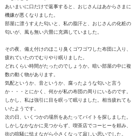
あいまいに口だけで返事すると、おじさんはあからさまに
機嫌が悪くなりました。
部屋に漂うすえた匂いと、私の脂汗と、おじさんの化粧の
匂いが、風も無い六畳に充満していました。
その夜、備え付けのほこり臭くゴワゴワした布団に入り、
疲れていたのでむりやり眠りました。
どれくらい時間がたったのでしょうか。暗い部屋の中に複
数の動く物があります。
気配というか、音というか、腐ったような匂いと言う
か・・・とにかく、何かが私の布団の周りにいるのです。
しかし、私は強引に目を瞑って眠りました。相当疲れても
いたようです。
次の日、いくつかの場所をあたってバイトを探しました。
しかしなかなかに見つからず、喫茶店でコーヒーを頼み、
街の喧騒に怯えながら小さくなって寂しい思いでした。