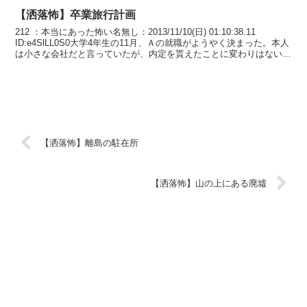
【洒落怖】卒業旅行計画
212 ：本当にあった怖い名無し：2013/11/10(日) 01:10:38.11
ID:e4SlLL0S0大学4年生の11月、Ａの就職がようやく決まった。本人
は小さな会社だと言っていたが、内定を貰えたことに変わりはない
し、晴れて仲間内全...
【洒落怖】離島の駐在所
【洒落怖】山の上にある廃墟