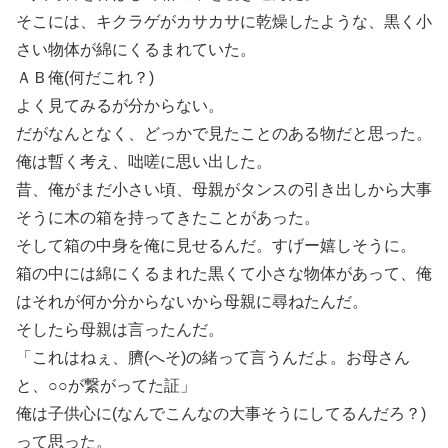
そこには、キクラゲがカサカサに乾燥したような、黒く小
さい物体が綿にくるまれていた。
ＡＢ俺(何だこれ？)
よく見てみるが分からない。
だがなんとなく、どっかで見たことのある物だと思った。
俺は暫く考え、咄嗟に思い出した。
昔、俺がまだ小さい頃、母親がタンスの引き出しから大事
そうに木の箱を持ってきたことがあった。
そして箱の中身を俺に見せるんだ。すげー嬉しそうに。
箱の中には綿にくるまれた黒くて小さな物体があって、俺
はそれが何か分からないから母親に尋ねたんだ。
そしたら母親は言ったんだ。
「これはねぇ、臍(へそ)の緒って言うんだよ。お母さん
と、○○が繋がってた証」
俺は子供心に(なんでこんなの大事そうにしてるんだろ？)
って思った。