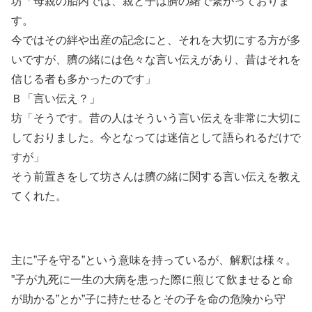
坊「母親の胎内では、親と子は臍の緒で繋がっておりま
す。
今ではその絆や出産の記念にと、それを大切にする方が多
いですが、臍の緒には色々な言い伝えがあり、昔はそれを
信じる者も多かったのです」
Ｂ「言い伝え？」
坊「そうです。昔の人はそういう言い伝えを非常に大切に
しておりました。今となっては迷信として語られるだけで
すが」
そう前置きをして坊さんは臍の緒に関する言い伝えを教え
てくれた。
主に”子を守る”という意味を持っているが、解釈は様々。
”子が九死に一生の大病を患った際に煎じて飲ませると命
が助かる”とか”子に持たせるとその子を命の危険から守