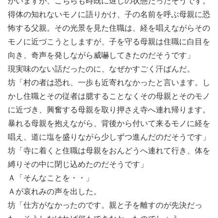
かいますが、こちらも時既に遅しの状態だったそうです。
得体の知れないモノに語りかけ、子の名前を呼ぶ母親に恐
怖する父親。その光景を見た住職は、経を唱えながらその
モノに近づこうとしますが、子を守る母親は住職に白目を
向き、奇声を発しながら威嚇してきたのだそうです」
現実味のない話だったのに、なぜかすごく汗ばんだ。
坊「村の者は恐れ、一歩も近寄れなかったと言います。し
かし住職とその従者は臆することなくその母親とそのモノ
に近づき、興奮する母親を取り押さえ寺へ連れ帰ります。
暴れる母親を抱えながら、背後から付いて来るモノに経を
唱え、道に塩を盛りながら少しずつ進んだのだそうです」
坊「寺に着くと住職は母親をおんどうへ連れて行き、体を
縛りその中に閉じ込めたのだそうです」
Ａ「そんなことを・・」
Ａが哀れみの声を出した。
坊「仕方がなかったのです。親と子を離すのが先決だっ