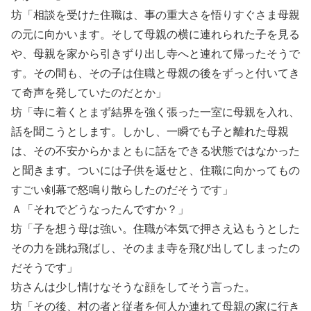
坊「相談を受けた住職は、事の重大さを悟りすぐさま母親
の元に向かいます。そして母親の横に連れられた子を見る
や、母親を家から引きずり出し寺へと連れて帰ったそうで
す。その間も、その子は住職と母親の後をずっと付いてき
て奇声を発していたのだとか」
坊「寺に着くとまず結界を強く張った一室に母親を入れ、
話を聞こうとします。しかし、一瞬でも子と離れた母親
は、その不安からかまともに話をできる状態ではなかった
と聞きます。ついには子供を返せと、住職に向かってもの
すごい剣幕で怒鳴り散らしたのだそうです」
Ａ「それでどうなったんですか？」
坊「子を想う母は強い。住職が本気で押さえ込もうとした
その力を跳ね飛ばし、そのまま寺を飛び出してしまったの
だそうです」
坊さんは少し情けなそうな顔をしてそう言った。
坊「その後、村の者と従者を何人か連れて母親の家に行き