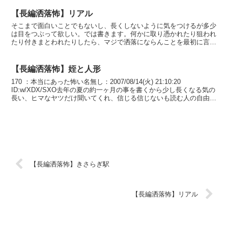
【長編洒落怖】リアル
そこまで面白いことでもないし、長くしないように気をつけるが多少
は目をつぶって欲しい。では書きます。何かに取り憑かれたり狙われ
たり付きまとわれたりしたら、マジで洒落にならんことを最初に言っ
ておく。もう一つ俺の経験から言わせてもらうと、一度や二...
【長編洒落怖】姪と人形
170 ：本当にあった怖い名無し：2007/08/14(火) 21:10:20
ID:w/XDX/SXO去年の夏の約一ヶ月の事を書くから少し長くなる気の
長い、ヒマなヤツだけ聞いてくれ、信じる信じないも読む人の自由だ
だけど、この話はオレが去年...
【長編洒落怖】きさらぎ駅
【長編洒落怖】リアル