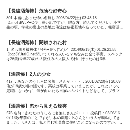
【長編洒落怖】危険な好奇心
801 本当にあった怖い名無し 2006/04/22(土) 03:48:18
ID:moTdWLP+O少し長い話ですが、暇な方、読んでください。小学
生の頃、学校の裏山の奥地に俺達は秘密基地を造っていた。秘密基地
っつっても結構本格的で、複数の...
【長編洒落怖】閉鎖された村
1: 名も無き被検体774号+＠＼(^o^)／: 2014/06/19(木) 01:26:21.58
ID:dp3YJtaIO.net聞いてくれる人いる？ちなみに全て事実。スペック
は26歳(今年27歳)の大阪住みの大阪人で村に行ったのは3年...
【洒落怖】2人の少女
417 ：あなたのうしろに名無しさんが・・・：2001/02/20(火) 20:09
俺が19歳の頃の話です。高校は卒業していましたが、これといって
定職にもつかず、気が向いたら日雇いのバイトなどをして、ブラブラ
していました。その頃の遊び仲間は...
【洒落怖】窓から見える煙突
576 名前：あなたのうしろに名無しさんが・・・ 投稿日：03/06/16
07:13数年前のことですが、私の職場にKさんという人が転勤してき
ました。Kさんは、私と同じ社員寮に住むことになったのですが、し
ばらくして、私と雑談している時に、「...