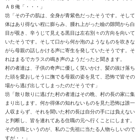
ＡＢ俺「・・・」
坊「その子の肌は、全身が青紫色だったそうです。そして
体はあり得ない程に膨らみ、腫れ上がった瞼の隙間から白
目が覗き、辛うじて見える黒目は左右別々の方向を向いて
いたそうです。そして口から何か泡のようなものを吹きな
がら母親の話しかける声に寄生を発していたそうです。そ
れはまるでカラスの鳴き声のようだったと聞きます。
村の者達は、子供の奇声に優しく笑いかけ、髪の抜け落ち
た頭を愛おしそうに撫でる母親の姿を見て、恐怖で皆その
場から逃げ出してしまったのだそうです」
坊「散り散りに逃げた村の者達はその晩、村の長の家に集
まり出します。何か得体の知れないものを見た恐怖は誰一
人収まらず、それを聞いた村の長は自分の手には負えない
と判断し、皆を連れてある住職の元へ行くことにします。
その住職というのが、私のご先祖に当たる人物らしいので
すが・・」