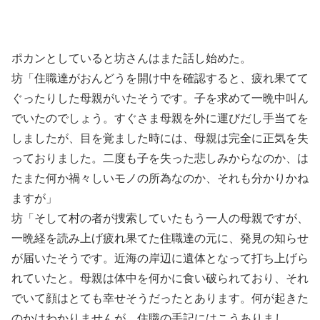
ポカンとしていると坊さんはまた話し始めた。
坊「住職達がおんどうを開け中を確認すると、疲れ果てて
ぐったりした母親がいたそうです。子を求めて一晩中叫ん
でいたのでしょう。すぐさま母親を外に運びだし手当てを
しましたが、目を覚ました時には、母親は完全に正気を失
っておりました。二度も子を失った悲しみからなのか、は
たまた何か禍々しいモノの所為なのか、それも分かりかね
ますが」
坊「そして村の者が捜索していたもう一人の母親ですが、
一晩経を読み上げ疲れ果てた住職達の元に、発見の知らせ
が届いたそうです。近海の岸辺に遺体となって打ち上げら
れていたと。母親は体中を何かに食い破られており、それ
でいて顔はとても幸せそうだったとあります。何が起きた
のかはわかりませんが、住職の手記にはこうありまし