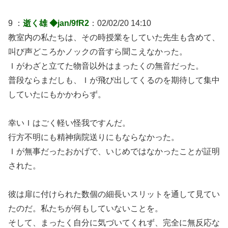
9 ：
逝く雄 ◆jan/9fR2
：02/02/20 14:10
教室内の私たちは、その時授業をしていた先生も含めて、
叫び声どころかノックの音すら聞こえなかった。
Ｉがわざと立てた物音以外はまったくの無音だった。
普段ならまだしも、Ｉが飛び出してくるのを期待して集中
していたにもかかわらず。
幸いＩはごく軽い怪我ですんだ。
行方不明にも精神病院送りにもならなかった。
Ｉが無事だったおかげで、いじめではなかったことが証明
された。
彼は扉に付けられた数個の細長いスリットを通して見てい
たのだ。私たちが何もしていないことを。
そして、まったく自分に気づいてくれず、完全に無反応な