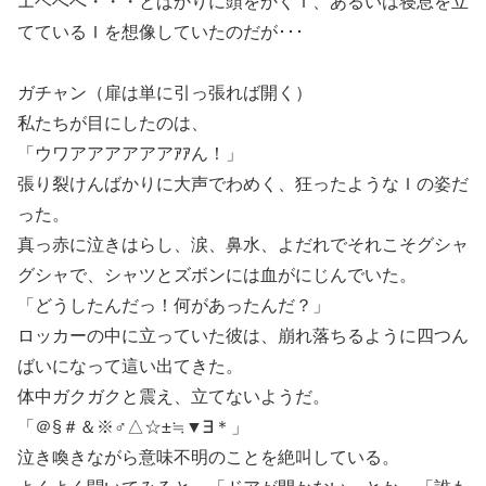
エヘへへ・・・とばかりに頭をかくＩ、あるいは寝息を立
てているＩを想像していたのだが･･･
ガチャン（扉は単に引っ張れば開く）
私たちが目にしたのは、
「ウワアアアアアアｱｱん！」
張り裂けんばかりに大声でわめく、狂ったようなＩの姿だ
った。
真っ赤に泣きはらし、涙、鼻水、よだれでそれこそグシャ
グシャで、シャツとズボンには血がにじんでいた。
「どうしたんだっ！何があったんだ？」
ロッカーの中に立っていた彼は、崩れ落ちるように四つん
ばいになって這い出てきた。
体中ガクガクと震え、立てないようだ。
「＠§＃＆※♂△☆±≒▼∃＊」
泣き喚きながら意味不明のことを絶叫している。