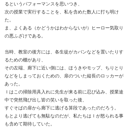
るというパフォーマンスを思いつき、
次の授業で実行することを、私を含めた数人に打ち明け
た。
ま、よくある（かどうかはわからないが）ヒーロー気取り
の悪ふざけである。
当時、教室の後方には、各生徒がカバンなどを置いたりす
るための棚があり、
その左端、廊下に近い側には、ほうきやモップ、ちりとり
などをしまっておくための、扉のついた縦長のロッカーが
あった。
Ｉはこの掃除用具入れに先生が来る前に忍び込み、授業途
中で突然飛び出し皆の笑いを取った後、
すぐそばの扉から廊下に逃げる算段であったのだろう。
もとより逃げても無駄なのだが、私たちはＩが怒られる事
も含めて期待していた。