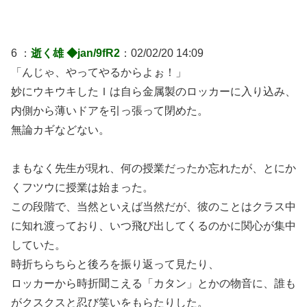
6 ：
逝く雄 ◆jan/9fR2
：02/02/20 14:09
「んじゃ、やってやるからよぉ！」
妙にウキウキしたＩは自ら金属製のロッカーに入り込み、
内側から薄いドアを引っ張って閉めた。
無論カギなどない。
まもなく先生が現れ、何の授業だったか忘れたが、とにか
くフツウに授業は始まった。
この段階で、当然といえば当然だが、彼のことはクラス中
に知れ渡っており、いつ飛び出してくるのかに関心が集中
していた。
時折ちらちらと後ろを振り返って見たり、
ロッカーから時折聞こえる「カタン」とかの物音に、誰も
がクスクスと忍び笑いをもらたりした。