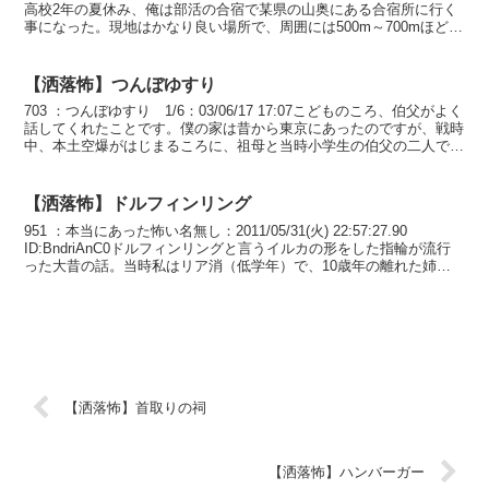
高校2年の夏休み、俺は部活の合宿で某県の山奥にある合宿所に行く
事になった。現地はかなり良い場所で、周囲には500m～700mほど離
れた場所に、...
【洒落怖】つんぼゆすり
703 ：つんぼゆすり 1/6：03/06/17 17:07こどものころ、伯父がよく
話してくれたことです。僕の家は昔から東京にあったのですが、戦時
中、本土空爆がはじまるころに、祖母と当時小学生の伯父の二人で、
田舎の親類を頼って疎開したそうで...
【洒落怖】ドルフィンリング
951 ：本当にあった怖い名無し：2011/05/31(火) 22:57:27.90
ID:BndriAnC0ドルフィンリングと言うイルカの形をした指輪が流行
った大昔の話。当時私はリア消（低学年）で、10歳年の離れた姉が
いるんだけど、姉はい...
【洒落怖】首取りの祠
【洒落怖】ハンバーガー