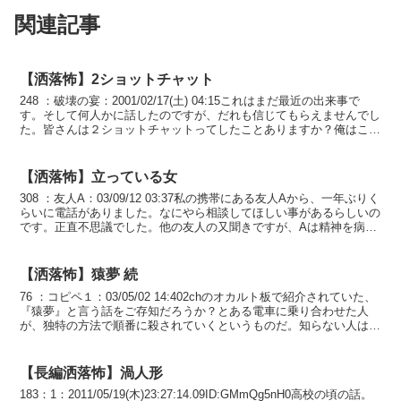
関連記事
【洒落怖】2ショットチャット
248 ：破壊の宴：2001/02/17(土) 04:15これはまだ最近の出来事で
す。そして何人かに話したのですが、だれも信じてもらえませんでし
た。皆さんは２ショットチャットってしたことありますか？俺はこの
前までほぼ毎日のようにしていました...
【洒落怖】立っている女
308 ：友人A：03/09/12 03:37私の携帯にある友人Aから、一年ぶりく
らいに電話がありました。なにやら相談してほしい事があるらしいの
です。正直不思議でした。他の友人の又聞きですが、Aは精神を病ん
で実家で療養中だからです。私は仕事...
【洒落怖】猿夢 続
76 ：コピペ１：03/05/02 14:402chのオカルト板で紹介されていた、
『猿夢』と言う話をご存知だろうか？とある電車に乗り合わせた人
が、独特の方法で順番に殺されていくというものだ。知らない人は
『死ぬ程洒落にならない話を集めてみない...
【長編洒落怖】渦人形
183：1：2011/05/19(木)23:27:14.09ID:GMmQg5nH0高校の頃の話。